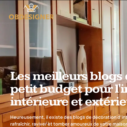
Les meilleurs blogs
petit budget pour l'
intérieure et extérie
Heureusement, il existe des blogs de décoration d’i
rafraîchir, raviver et tomber amoureux de votre maiso