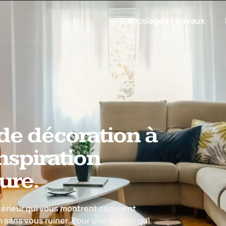
Bricolage et travaux
 de décoration à
inspiration
ure.
ntérieur qui vous montrent comment
n sans vous ruiner. Pour une maison qui