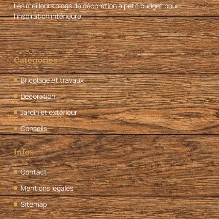
Les meilleurs blogs de décoration à petit budget pour
l’inspiration intérieure
Catégories
Bricolage et travaux
Décoration
Jardin et extérieur
Conseils
Infos
Contact
Mentions légales
Sitemap