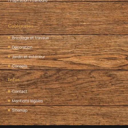
l’inspiration intérieure
Catégories
Bricolage et travaux
Décoration
Jardin et extérieur
Conseils
Infos
Contact
Mentions légales
Sitemap