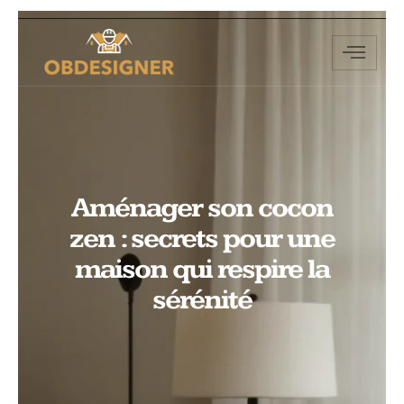
Aménager son cocon
zen : secrets pour une
maison qui respire la
sérénité