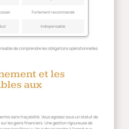
dossier
Fortement recommandé
ébut
Indispensable
spensable de comprendre les obligations opérationnelles
nement et les
ables aux
permis sans traçabilité. Vous agissez sous un statut de
sur les gains financiers. Une gestion rigoureuse de
es services fiscaux. Vous devez garder à l’esprit que