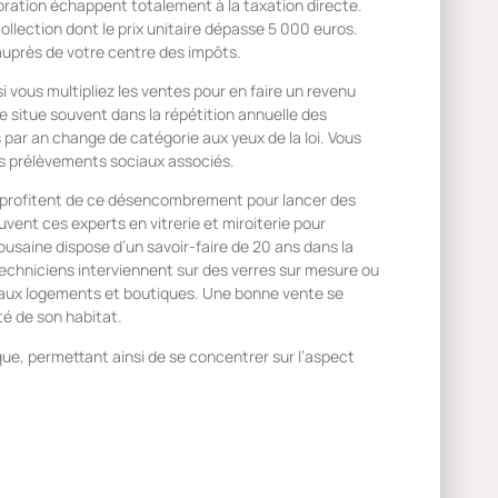
oration échappent totalement à la taxation directe.
ollection dont le prix unitaire dépasse 5 000 euros.
auprès de votre centre des impôts.
si vous multipliez les ventes pour en faire un revenu
 se situe souvent dans la répétition annuelle des
ar an change de catégorie aux yeux de la loi. Vous
les prélèvements sociaux associés.
s profitent de ce désencombrement pour lancer des
ouvent ces experts en vitrerie et miroiterie pour
ousaine dispose d’un savoir-faire de 20 ans dans la
s techniciens interviennent sur des verres sur mesure ou
e aux logements et boutiques. Une bonne vente se
té de son habitat.
que, permettant ainsi de se concentrer sur l’aspect