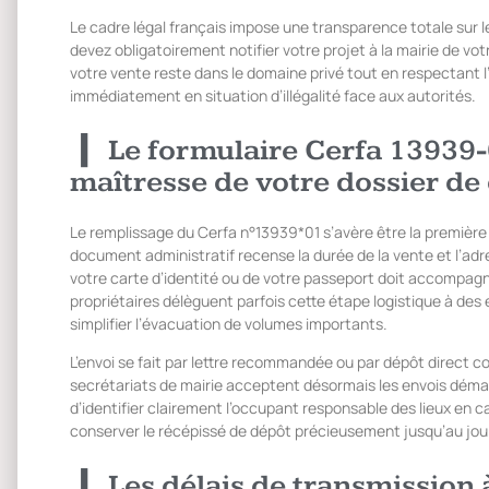
Le cadre légal français impose une transparence totale sur l
devez obligatoirement notifier votre projet à la mairie de 
votre vente reste dans le domaine privé tout en respectant l
immédiatement en situation d’illégalité face aux autorités.
Le formulaire Cerfa 13939-
maîtresse de votre dossier de
Le remplissage du Cerfa n°13939*01 s’avère être la première 
document administratif recense la durée de la vente et l’ad
votre carte d’identité ou de votre passeport doit accompagne
propriétaires délèguent parfois cette étape logistique à de
simplifier l’évacuation de volumes importants.
L’envoi se fait par lettre recommandée ou par dépôt direct 
secrétariats de mairie acceptent désormais les envois dématé
d’identifier clairement l’occupant responsable des lieux en c
conserver le récépissé de dépôt précieusement jusqu’au jou
Les délais de transmission à