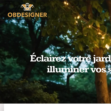
Éclairez votre jard
illuminer vos 