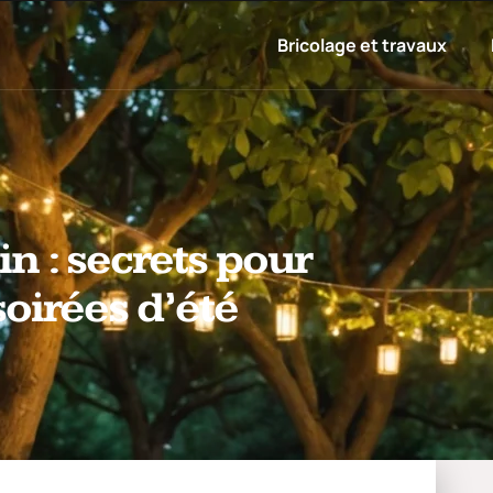
Bricolage et travaux
in : secrets pour
soirées d’été