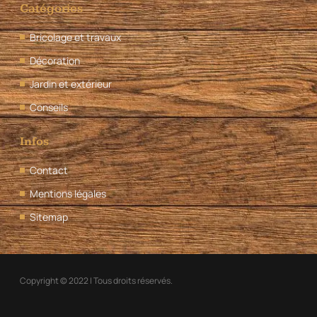
Catégories
Bricolage et travaux
Décoration
Jardin et extérieur
Conseils
Infos
Contact
Mentions légales
Sitemap
Copyright © 2022 | Tous droits réservés.