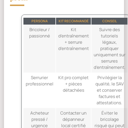
PERSONA
KIT RECOMMANDÉ
CONSEIL
Bricoleur /
Kit
Suivre des
passionné
d’entraînement
tutoriels
+ serrure
légaux,
d’entraînement
pratiquer
uniquement sur
serrures
d’entraînement.
Serrurier
Kit pro complet
Privilégier la
professionnel
+ pièces
qualité, le SAV
détachées
et conserver
factures et
attestations.
Acheteur
Contacter un
Éviter le
pressé /
dépanneur
bricolage
urgence
local certifié
risqué qui peut