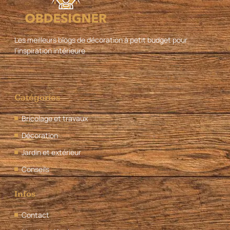
Les meilleurs blogs de décoration à petit budget pour
l’inspiration intérieure
Catégories
Bricolage et travaux
Décoration
Jardin et extérieur
Conseils
Infos
Contact