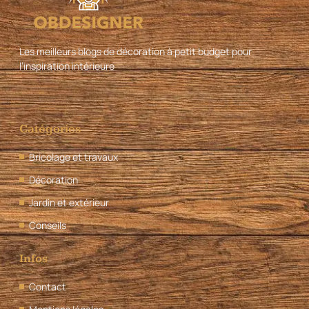
Les meilleurs blogs de décoration à petit budget pour
l’inspiration intérieure
Catégories
Bricolage et travaux
Décoration
Jardin et extérieur
Conseils
Infos
Contact