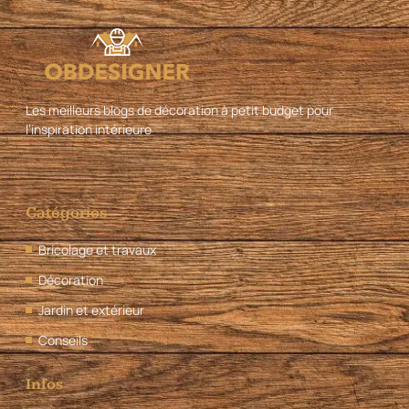
Les meilleurs blogs de décoration à petit budget pour
l’inspiration intérieure
Catégories
Bricolage et travaux
Décoration
Jardin et extérieur
Conseils
Infos