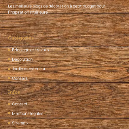
Les meilleurs blogs de décoration à petit budget pour
l’inspiration intérieure
Catégories
Bricolage et travaux
Décoration
Jardin et extérieur
Conseils
Infos
Contact
Mentions légales
Sitemap