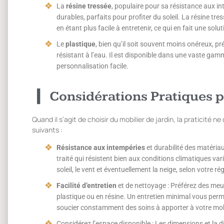
La
résine tressée
, populaire pour sa résistance aux in
durables, parfaits pour profiter du soleil. La résine tre
en étant plus facile à entretenir, ce qui en fait une solu
Le
plastique
, bien qu’il soit souvent moins onéreux, pré
résistant à l’eau. Il est disponible dans une vaste gam
personnalisation facile.
Considérations Pratiques p
Quand il s’agit de choisir du mobilier de jardin, la praticité
suivants :
Résistance aux intempéries
et durabilité des matéria
traité qui résistent bien aux conditions climatiques var
soleil, le vent et éventuellement la neige, selon votre ré
Facilité d’entretien
et de nettoyage : Préférez des meu
plastique ou en résine. Un entretien minimal vous per
soucier constamment des soins à apporter à votre mobi
Considérez l’espace disponible : Les dimensions et la d