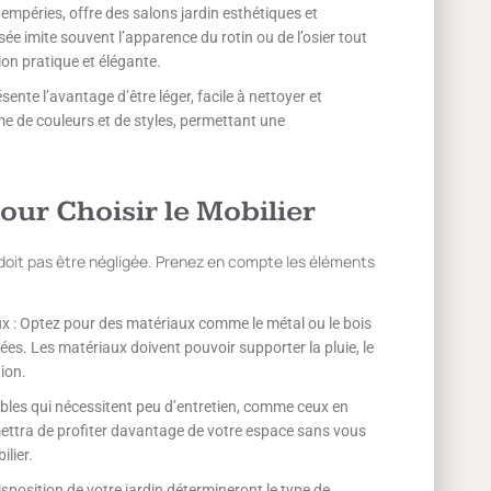
tempéries, offre des salons jardin esthétiques et
ssée imite souvent l’apparence du rotin ou de l’osier tout
tion pratique et élégante.
sente l’avantage d’être léger, facile à nettoyer et
me de couleurs et de styles, permettant une
our Choisir le Mobilier
 ne doit pas être négligée. Prenez en compte les éléments
ux : Optez pour des matériaux comme le métal ou le bois
iées. Les matériaux doivent pouvoir supporter la pluie, le
gion.
bles qui nécessitent peu d’entretien, comme ceux en
mettra de profiter davantage de votre espace sans vous
lier.
isposition de votre jardin détermineront le type de