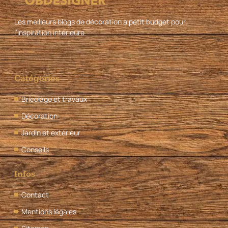
Les meilleurs blogs de décoration à petit budget pour
l’inspiration intérieure
Catégories
Bricolage et travaux
Décoration
Jardin et extérieur
Conseils
Infos
Contact
Mentions légales