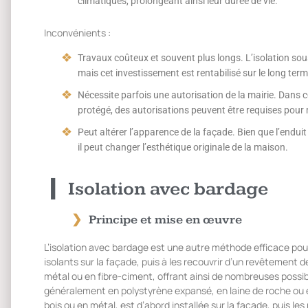
climatiques, prolongeant ainsi leur durée de vie.
Inconvénients :
Travaux coûteux et souvent plus longs. L’isolation sous
mais cet investissement est rentabilisé sur le long ter
Nécessite parfois une autorisation de la mairie. Dans
protégé, des autorisations peuvent être requises pour m
Peut altérer l’apparence de la façade. Bien que l’enduit
il peut changer l’esthétique originale de la maison.
Isolation avec bardage
Principe et mise en œuvre
L’isolation avec bardage est une autre méthode efficace pour 
isolants sur la façade, puis à les recouvrir d’un revêtement 
métal ou en fibre-ciment, offrant ainsi de nombreuses possib
généralement en polystyrène expansé, en laine de roche ou e
bois ou en métal, est d’abord installée sur la façade, puis le